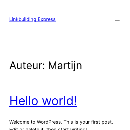
Ga
naar
Linkbuilding Express
de
inhoud
Auteur:
Martijn
Hello world!
Welcome to WordPress. This is your first post.
Edit or delete it, then start writing!